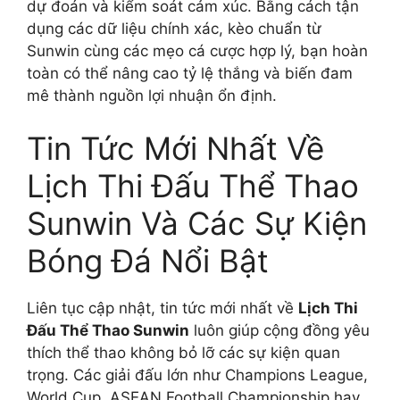
dự đoán và kiểm soát cảm xúc. Bằng cách tận
dụng các dữ liệu chính xác, kèo chuẩn từ
Sunwin cùng các mẹo cá cược hợp lý, bạn hoàn
toàn có thể nâng cao tỷ lệ thắng và biến đam
mê thành nguồn lợi nhuận ổn định.
Tin Tức Mới Nhất Về
Lịch Thi Đấu Thể Thao
Sunwin Và Các Sự Kiện
Bóng Đá Nổi Bật
Liên tục cập nhật, tin tức mới nhất về
Lịch Thi
Đấu Thể Thao Sunwin
luôn giúp cộng đồng yêu
thích thể thao không bỏ lỡ các sự kiện quan
trọng. Các giải đấu lớn như Champions League,
World Cup, ASEAN Football Championship hay