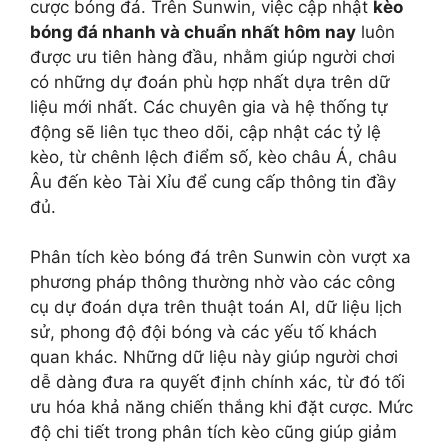
cược bóng đá. Trên Sunwin, việc cập nhật
kèo
bóng đá nhanh và chuẩn nhất hôm nay
luôn
được ưu tiên hàng đầu, nhằm giúp người chơi
có những dự đoán phù hợp nhất dựa trên dữ
liệu mới nhất. Các chuyên gia và hệ thống tự
động sẽ liên tục theo dõi, cập nhật các tỷ lệ
kèo, từ chênh lệch điểm số, kèo châu Á, châu
Âu đến kèo Tài Xỉu để cung cấp thông tin đầy
đủ.
Phân tích kèo bóng đá trên Sunwin còn vượt xa
phương pháp thông thường nhờ vào các công
cụ dự đoán dựa trên thuật toán AI, dữ liệu lịch
sử, phong độ đội bóng và các yếu tố khách
quan khác. Những dữ liệu này giúp người chơi
dễ dàng đưa ra quyết định chính xác, từ đó tối
ưu hóa khả năng chiến thắng khi đặt cược. Mức
độ chi tiết trong phân tích kèo cũng giúp giảm