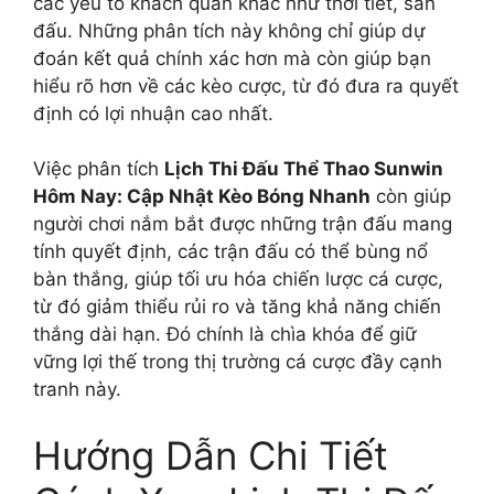
các yếu tố khách quan khác như thời tiết, sân
đấu. Những phân tích này không chỉ giúp dự
đoán kết quả chính xác hơn mà còn giúp bạn
hiểu rõ hơn về các kèo cược, từ đó đưa ra quyết
định có lợi nhuận cao nhất.
Việc phân tích
Lịch Thi Đấu Thể Thao Sunwin
Hôm Nay: Cập Nhật Kèo Bóng Nhanh
còn giúp
người chơi nắm bắt được những trận đấu mang
tính quyết định, các trận đấu có thể bùng nổ
bàn thắng, giúp tối ưu hóa chiến lược cá cược,
từ đó giảm thiểu rủi ro và tăng khả năng chiến
thắng dài hạn. Đó chính là chìa khóa để giữ
vững lợi thế trong thị trường cá cược đầy cạnh
tranh này.
Hướng Dẫn Chi Tiết