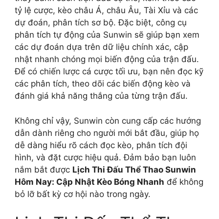
tỷ lệ cược, kèo châu Á, châu Âu, Tài Xỉu và các
dự đoán, phân tích sơ bộ. Đặc biệt, công cụ
phân tích tự động của Sunwin sẽ giúp bạn xem
các dự đoán dựa trên dữ liệu chính xác, cập
nhật nhanh chóng mọi biến động của trận đấu.
Để có chiến lược cá cược tối ưu, bạn nên đọc kỹ
các phân tích, theo dõi các biến động kèo và
đánh giá khả năng thắng của từng trận đấu.
Không chỉ vậy, Sunwin còn cung cấp các hướng
dẫn dành riêng cho người mới bắt đầu, giúp họ
dễ dàng hiểu rõ cách đọc kèo, phân tích đội
hình, và đặt cược hiệu quả. Đảm bảo bạn luôn
nắm bắt được
Lịch Thi Đấu Thể Thao Sunwin
Hôm Nay: Cập Nhật Kèo Bóng Nhanh
để không
bỏ lỡ bất kỳ cơ hội nào trong ngày.