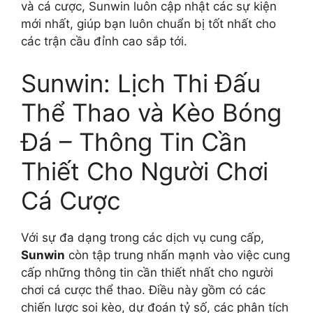
và cá cược, Sunwin luôn cập nhật các sự kiện
mới nhất, giúp bạn luôn chuẩn bị tốt nhất cho
các trận cầu đỉnh cao sắp tới.
Sunwin: Lịch Thi Đấu
Thể Thao và Kèo Bóng
Đá – Thông Tin Cần
Thiết Cho Người Chơi
Cá Cược
Với sự đa dạng trong các dịch vụ cung cấp,
Sunwin
còn tập trung nhấn mạnh vào việc cung
cấp những thông tin cần thiết nhất cho người
chơi cá cược thể thao. Điều này gồm có các
chiến lược soi kèo, dự đoán tỷ số, các phân tích