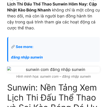
Lịch Thi Đấu Thể Thao Sunwin Hôm Nay: Cập
Nhật Kèo Bóng Nhanh
không chỉ là một công cụ
theo dõi, mà còn là người bạn đồng hành tin
cậy trong quá trình tham gia các hoạt động cá
cược thể thao.
See more:
đăng nhập sunwin
Hình minh họa: sunwin com – đăng nhập sunwin
Sunwin: Nền Tảng Xem
Lịch Thi Đấu Thể Thao