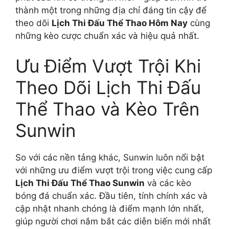
thành một trong những địa chỉ đáng tin cậy để
theo dõi
Lịch Thi Đấu Thể Thao Hôm Nay
cùng
những kèo cược chuẩn xác và hiệu quả nhất.
Ưu Điểm Vượt Trội Khi
Theo Dõi Lịch Thi Đấu
Thể Thao và Kèo Trên
Sunwin
So với các nền tảng khác, Sunwin luôn nổi bật
với những ưu điểm vượt trội trong việc cung cấp
Lịch Thi Đấu Thể Thao Sunwin
và các kèo
bóng đá chuẩn xác. Đầu tiên, tính chính xác và
cập nhật nhanh chóng là điểm mạnh lớn nhất,
giúp người chơi nắm bắt các diễn biến mới nhất