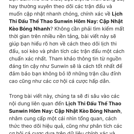
hay thường xuyên theo dõi các trận đấu và
muốn cập nhật nhanh chóng, chính xác về
Lịch
Thi Đấu Thể Thao Sunwin Hôm Nay: Cập Nhật
Kèo Bóng Nhanh
? Không cần phải tìm kiếm mất
thời gian trên nhiều nền tảng, bài viết này sẽ
giúp bạn hiểu rõ hơn về cách theo dõi lịch thi
đấu, soi kèo và phân tích các trận đấu một cách
chuẩn xác nhất. Tham khảo thông tin từ nguồn
đáng tin cậy như Sunwin sẽ là cách tốt nhất để
đảm bảo bạn không bỏ lỡ những trận cầu đỉnh
cao cũng như các cơ hội cá cược hấp dẫn.
Trong bài viết này, chúng ta sẽ đi sâu vào các
nội dung liên quan đến
Lịch Thi Đấu Thể Thao
Sunwin Hôm Nay: Cập Nhật Kèo Bóng Nhanh
,
nhằm cung cấp một cái nhìn tổng quan, cách
thức theo dõi hiệu quả, cũng như phân tích các
cơ hội cá cược dựa trên dữ liệu chính xác và