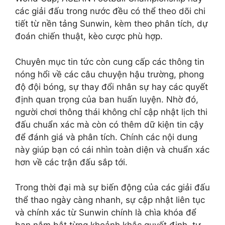
các giải đấu trong nước đều có thể theo dõi chi
tiết từ nền tảng Sunwin, kèm theo phân tích, dự
đoán chiến thuật, kèo cược phù hợp.
Chuyên mục tin tức còn cung cấp các thông tin
nóng hổi về các câu chuyện hậu trường, phong
độ đội bóng, sự thay đổi nhân sự hay các quyết
định quan trọng của ban huấn luyện. Nhờ đó,
người chơi thông thái không chỉ cập nhật lịch thi
đấu chuẩn xác mà còn có thêm dữ kiện tin cậy
để đánh giá và phân tích. Chính các nội dung
này giúp bạn có cái nhìn toàn diện và chuẩn xác
hơn về các trận đấu sắp tới.
Trong thời đại mà sự biến động của các giải đấu
thể thao ngày càng nhanh, sự cập nhật liên tục
và chính xác từ Sunwin chính là chìa khóa để