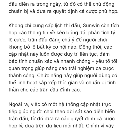
đấu diễn ra trong ngày, từ đó có thể chủ động
chuẩn bị và đưa ra quyết định cá cược phù hợp.
Không chỉ cung cấp lịch thi đấu, Sunwin còn tích
hợp các thông tin về kèo bóng đá, phân tích tỷ
lệ cược, trận đấu đáng chú ý để người chơi
không bỏ lỡ bất kỳ cơ hội nào. Đồng thời, các
cập nhật này luôn được duy trì liên tục, đảm
bảo tính chuẩn xác và nhanh chóng – yếu tố tối
quan trọng giúp nâng cao trải nghiệm cá cược
thành công. Chức năng này giúp người dùng có
thể linh hoạt sắp xếp thời gian và chuẩn bị tinh
thần cho các trận cầu đỉnh cao.
Ngoài ra, việc có một hệ thống cập nhật trực
tiếp giúp người chơi theo dõi sát sao diễn biến
trận đấu, từ đó đưa ra các quyết định cá cược
hợp lý, dựa trên dữ liệu mới nhất. Chính vì vậy,