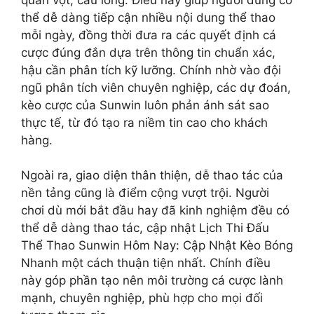
thể dễ dàng tiếp cận nhiều nội dung thể thao
mỗi ngày, đồng thời đưa ra các quyết định cá
cược đúng đắn dựa trên thông tin chuẩn xác,
hậu cần phân tích kỹ lưỡng. Chính nhờ vào đội
ngũ phân tích viên chuyên nghiệp, các dự đoán,
kèo cược của Sunwin luôn phản ánh sát sao
thực tế, từ đó tạo ra niềm tin cao cho khách
hàng.
Ngoài ra, giao diện thân thiện, dễ thao tác của
nền tảng cũng là điểm cộng vượt trội. Người
chơi dù mới bắt đầu hay đã kinh nghiệm đều có
thể dễ dàng thao tác, cập nhật Lịch Thi Đấu
Thể Thao Sunwin Hôm Nay: Cập Nhật Kèo Bóng
Nhanh một cách thuận tiện nhất. Chính điều
này góp phần tạo nên môi trường cá cược lành
mạnh, chuyên nghiệp, phù hợp cho mọi đối