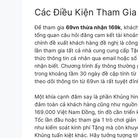
Các Điều Kiện Tham Gia
Để tham gia
69vn thừa nhận 169k
, khác
tổng quan câu hỏi đăng cam kết tài khoả
chính đề xuất khách hàng đề nghị là công
lần tham gia tất cả nhà cung cung cấp Tặn
thức thông tin cá nhân qua email hoặc số 
nhận biết. Chương trình ấy thông thường 
trong khoảng tầm 30 ngày đề cập tính từ l
theo dõi thông tin từ 69vn là rất tuyệt đỉ
Một khía cạnh đắm say là phần Khủng hình
đảm toàn cả khách hàng cũng như nguồn g
169.000 Việt Nam Đồng, tín đồ cần triển 
Tốc lần đầu hoặc tham gia 1 trò chơi giản
như kiểm soát kinh phí Tặng mà còn khu
Khủng tuấn kiệt khác. Hãy tưởng tượng tín