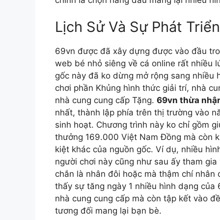
Lịch Sử Và Sự Phát Triể
69vn được đã xây dựng được vào đầu trong
web bé nhỏ siêng về cá online rất nhiều l
gốc này đã ko dừng mở rộng sang nhiều h
chơi phần Khủng hình thức giải trí, nhà 
nhà cung cung cấp Tặng.
69vn thừa nhậ
nhất, thành lập phía trên thị trường và
sinh hoạt. Chương trình này ko chỉ gồm g
thưởng 169.000 Việt Nam Đồng mà còn k
kiệt khác của nguồn gốc. Ví dụ, nhiều hì
người chơi này cũng như sau ấy tham gia
chắn là nhân đôi hoặc mà thậm chí nhân c
thấy sự tăng ngày 1 nhiều hình dạng của 
nhà cung cung cấp mà còn tập kết vào đề
tương đối mang lại bạn bè.