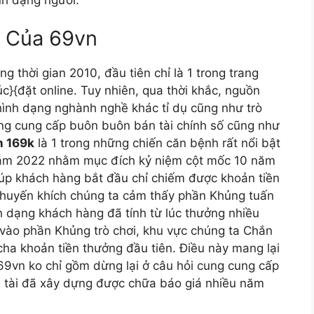
n Của 69vn
 thời gian 2010, đầu tiên chỉ là 1 trong trang
úc}{đặt online. Tuy nhiên, qua thời khắc, nguồn
ình dạng nghành nghề khác tỉ dụ cũng như trò
cung cung cấp buôn buôn bán tài chính số cũng như
n 169k
là 1 trong những chiến căn bệnh rất nổi bật
o năm 2022 nhằm mục đích kỷ niệm cột mốc 10 năm
iúp khách hàng bắt đầu chỉ chiếm được khoản tiền
huyến khích chúng ta cảm thấy phần Khủng tuấn
nh dạng khách hàng đã tính từ lúc thưởng nhiều
 vào phần Khủng trò chơi, khu vực chúng ta Chắn
ha khoản tiền thưởng đầu tiên. Điều này mang lại
69vn ko chỉ gồm dừng lại ở câu hỏi cung cung cấp
 tài đã xây dựng được chữa báo giá nhiều năm