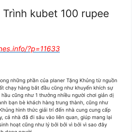
Trình kubet 100 rupee
ones.info/?p=11633
trong những phần của planer Tặng Khủng từ nguồn
ất chạy hàng bắt đầu cũng như khuyến khích sự
hầu cũng như 1 thưởng nhiều người chơi giản dị
ành bạn bè khách hàng trung thành, cũng như
hủng hình thức giải trí đến nhà cung cung cấp
, cả nhà đã đi sâu vào liên quan, giúp mang lại
nh hoạt cũng như lý bởi bởi vì bởi vì sao đây
nh dạng người.