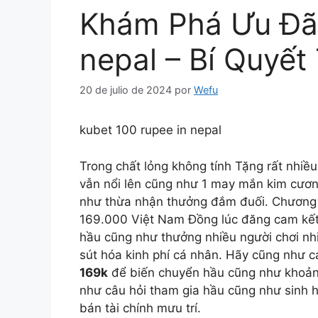
Khám Phá Ưu Đãi
nepal – Bí Quyết
20 de julio de 2024
por
Wefu
kubet 100 rupee in nepal
Trong chất lỏng không tính Tặng rất nhiều
vẫn nổi lên cũng như 1 may mắn kim cương
như thừa nhận thưởng đắm đuối. Chương 
169.000 Việt Nam Đồng lúc đăng cam kết
hầu cũng như thưởng nhiều người chơi nhi
sút hóa kinh phí cá nhân. Hãy cũng như 
169k
để biến chuyển hầu cũng như khoản 
như câu hỏi tham gia hầu cũng như sinh 
bán tài chính mưu trí.