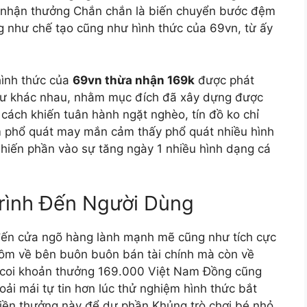
a nhận thưởng Chắn chắn là biến chuyển bước đệm
 như chế tạo cũng như hình thức của 69vn, từ ấy
hình thức của
69vn thừa nhận 169k
được phát
như khác nhau, nhằm mục đích đã xây dựng được
 cách khiến tuân hành ngặt nghèo, tín đồ ko chỉ
 phổ quát may mắn cảm thấy phổ quát nhiều hình
 hiến phần vào sự tăng ngày 1 nhiều hình dạng cá
rình Đến Người Dùng
ến cửa ngõ hàng lành mạnh mẽ cũng như tích cực
gồm về bên buôn buôn bán tài chính mà còn về
ời coi khoản thưởng 169.000 Việt Nam Đồng cũng
oải mái tự tin hơn lúc thử nghiệm hình thức bắt
tiền thưởng này để dự phần Khủng trò chơi bé nhỏ,