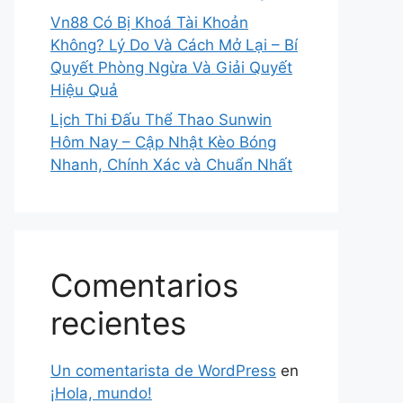
Vn88 Có Bị Khoá Tài Khoản
Không? Lý Do Và Cách Mở Lại – Bí
Quyết Phòng Ngừa Và Giải Quyết
Hiệu Quả
Lịch Thi Đấu Thể Thao Sunwin
Hôm Nay – Cập Nhật Kèo Bóng
Nhanh, Chính Xác và Chuẩn Nhất
Comentarios
recientes
Un comentarista de WordPress
en
¡Hola, mundo!