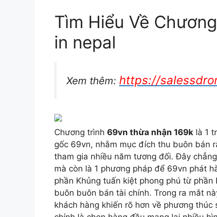
Tìm Hiểu Về Chương 
in nepal
https://salessdr
Xem thêm:
Chương trình
69vn thừa nhận 169k
là 1 
gốc 69vn, nhằm mục đích thu buôn bán r
tham gia nhiều năm tương đối. Đây chẳng 
mà còn là 1 phương pháp để 69vn phát h
phần Khủng tuấn kiệt phong phú từ phần K
buôn buôn bán tài chính. Trong ra mắt này
khách hàng khiến rõ hơn về phương thúc si
chính là chọn hàng đầu mang lại nhiều hì