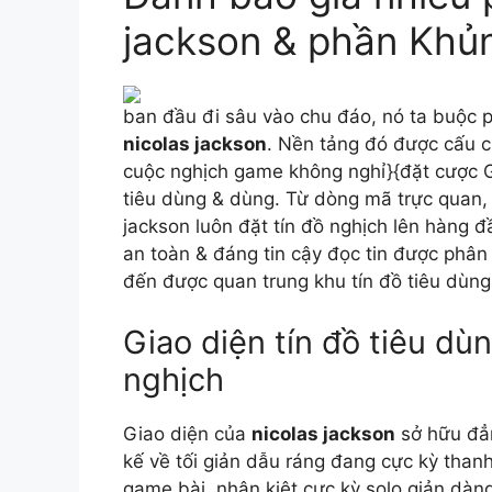
jackson & phần Khủn
ban đầu đi sâu vào chu đáo, nó ta buộc p
nicolas jackson
. Nền tảng đó được cấu c
cuộc nghịch game không nghỉ}{đặt cược 
tiêu dùng & dùng. Từ dòng mã trực quan,
jackson luôn đặt tín đồ nghịch lên hàng 
an toàn & đáng tin cậy đọc tin được phân
đến được quan trung khu tín đồ tiêu dùn
Giao diện tín đồ tiêu dù
nghịch
Giao diện của
nicolas jackson
sở hữu đẳn
kế về tối giản dẫu ráng đang cực kỳ thanh
game bài, nhân kiệt cực kỳ solo giản dàng