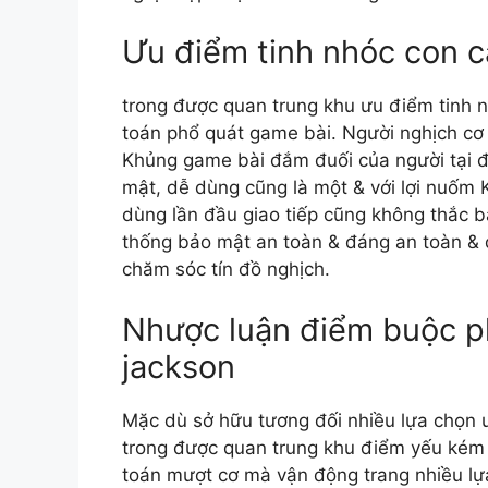
Ưu điểm tinh nhóc con cá
trong được quan trung khu ưu điểm tinh 
toán phổ quát game bài. Người nghịch cơ
Khủng game bài đắm đuối của người tại đ
mật, dễ dùng cũng là một & với lợi nuốm 
dùng lần đầu giao tiếp cũng không thắc b
thống bảo mật an toàn & đáng an toàn & 
chăm sóc tín đồ nghịch.
Nhược luận điểm buộc ph
jackson
Mặc dù sở hữu tương đối nhiều lựa chọn
trong được quan trung khu điểm yếu kém 
toán mượt cơ mà vận động trang nhiều lựa 