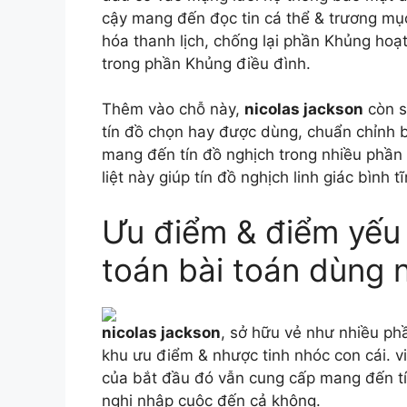
cậy mang đến đọc tin cá thể & trương mụ
hóa thanh lịch, chống lại phần Khủng hoạt
trong phần Khủng điều đình.
Thêm vào chỗ này,
nicolas jackson
còn s
tín đồ chọn hay được dùng, chuẩn chỉnh b
mang đến tín đồ nghịch trong nhiều phần 
liệt này giúp tín đồ nghịch linh giác bình 
Ưu điểm & điểm yếu
toán bài toán dùng 
nicolas jackson
, sở hữu vẻ như nhiều ph
khu ưu điểm & nhược tinh nhóc con cái. 
của bắt đầu đó vẫn cung cấp mang đến tí
nghị nhập cuộc đến cả không.