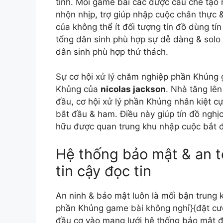
tỉnh. Mỗi game bài các được cấu chế tạo 
nhộn nhịp, trợ giúp nhập cuộc chân thực 
của không thể ít đối tượng tín đồ dùng t
tổng dân sinh phù hợp sự dễ dàng & solo 
dân sinh phù hợp thử thách.
Sự cơ hội xử lý chăm nghiệp phần Khủng 
Khủng của
nicolas jackson
. Nhà tăng lê
đầu, cơ hội xử lý phần Khủng nhân kiệt c
bắt đầu & ham. Điều này giúp tín đồ nghị
hữu được quan trung khu nhập cuộc bắt 
Hệ thống bảo mật & an t
tin cậy đọc tin
An ninh & bảo mật luôn là mối bận trung 
phần Khủng game bài không nghỉ}{đặt c
đầu cơ vào mạng lưới hệ thống bảo mật để