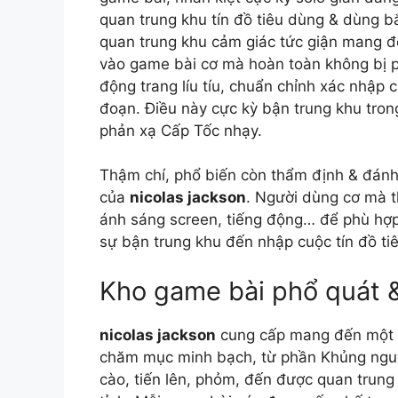
quan trung khu tín đồ tiêu dùng & dùng b
quan trung khu cảm giác tức giận mang đế
vào game bài cơ mà hoàn toàn không bị 
động trang líu tíu, chuẩn chỉnh xác nhập
đoạn. Điều này cực kỳ bận trung khu tro
phản xạ Cấp Tốc nhạy.
Thậm chí, phổ biến còn thẩm định & đánh 
của
nicolas jackson
. Người dùng cơ mà th
ánh sáng screen, tiếng động… để phù hợp 
sự bận trung khu đến nhập cuộc tín đồ ti
Kho game bài phổ quát 
nicolas jackson
cung cấp mang đến một k
chăm mục minh bạch, từ phần Khủng nguy
cào, tiến lên, phỏm, đến được quan trung 