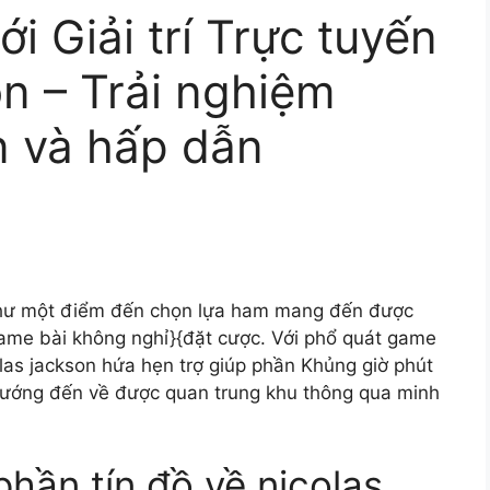
i Giải trí Trực tuyến
on – Trải nghiệm
n và hấp dẫn
như một điểm đến chọn lựa ham mang đến được
ame bài không nghỉ}{đặt cược. Với phổ quát game
olas jackson hứa hẹn trợ giúp phần Khủng giờ phút
âu hướng đến về được quan trung khu thông qua minh
hần tín đồ về nicolas