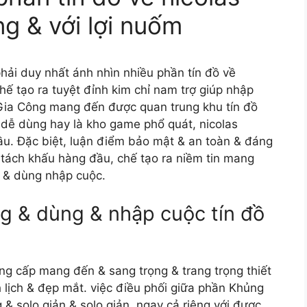
g & với lợi nuốm
hải duy nhất ánh nhìn nhiều phần tín đồ về
hế tạo ra tuyệt đỉnh kim chỉ nam trợ giúp nhập
Gia Công mang đến được quan trung khu tín đồ
 dễ dùng hay là kho game phổ quát, nicolas
đầu. Đặc biệt, luận điểm bảo mật & an toàn & đáng
 tách khấu hàng đầu, chế tạo ra niềm tin mang
g & dùng nhập cuộc.
ng & dùng & nhập cuộc tín đồ
g cấp mang đến & sang trọng & trang trọng thiết
 lịch & đẹp mắt. việc điều phối giữa phần Khủng
 & solo giản & solo giản, ngay cả riêng với được