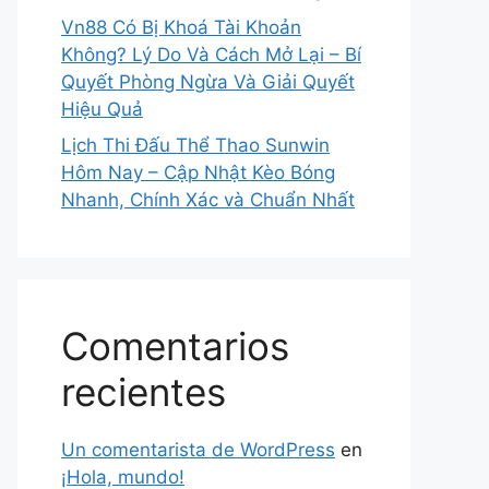
Vn88 Có Bị Khoá Tài Khoản
Không? Lý Do Và Cách Mở Lại – Bí
Quyết Phòng Ngừa Và Giải Quyết
Hiệu Quả
Lịch Thi Đấu Thể Thao Sunwin
Hôm Nay – Cập Nhật Kèo Bóng
Nhanh, Chính Xác và Chuẩn Nhất
Comentarios
recientes
Un comentarista de WordPress
en
¡Hola, mundo!